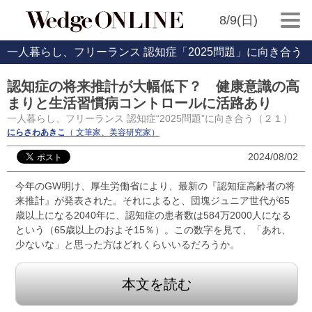
8/9(日)
一人暮らし、フリーランス 認知症「2025問題」に向き合う
認知症の将来推計が大幅低下？ 健康意識の高
まりと生活習慣病コントロールに活路あり
一人暮らし、フリーランス 認知症“2025問題”に向き合う（２１）
にらさわあきこ
（ 文筆家、美容研究家）
2024/08/02
今年のGW明け、厚生労働省により、最新の『認知症高齢者の将
来推計』が発表された。それによると、団塊ジュニア世代が65
歳以上になる2040年に、認知症の患者数は584万2000人になる
という（65歳以上のおよそ15％）。この数字を見て、「あれ、
少ないな」と思った方はどれくらいいるだろうか。
本文を読む