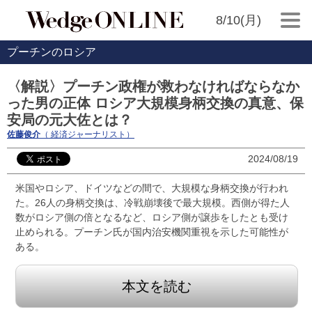
8/10(月)
プーチンのロシア
〈解説〉プーチン政権が救わなければならなか
った男の正体 ロシア大規模身柄交換の真意、保
安局の元大佐とは？
佐藤俊介
（ 経済ジャーナリスト）
2024/08/19
米国やロシア、ドイツなどの間で、大規模な身柄交換が行われ
た。26人の身柄交換は、冷戦崩壊後で最大規模。西側が得た人
数がロシア側の倍となるなど、ロシア側が譲歩をしたとも受け
止められる。プーチン氏が国内治安機関重視を示した可能性が
ある。
本文を読む