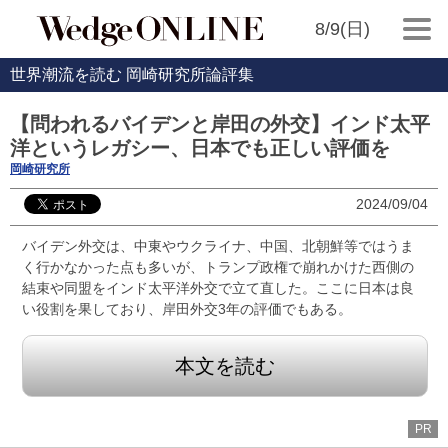
8/9(日)
世界潮流を読む 岡崎研究所論評集
【問われるバイデンと岸田の外交】インド太平
洋というレガシー、日本でも正しい評価を
岡崎研究所
2024/09/04
バイデン外交は、中東やウクライナ、中国、北朝鮮等ではうま
く行かなかった点も多いが、トランプ政権で崩れかけた西側の
結束や同盟をインド太平洋外交で立て直した。ここに日本は良
い役割を果しており、岸田外交3年の評価でもある。
本文を読む
PR