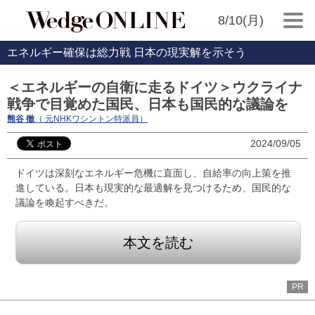
8/10(月)
エネルギー確保は総力戦 日本の現実解を示そう
＜エネルギーの自衛に走るドイツ＞ウクライナ
戦争で目覚めた国民、日本も国民的な議論を
熊谷 徹
（ 元NHKワシントン特派員）
2024/09/05
ドイツは深刻なエネルギー危機に直面し、自給率の向上策を推
進している。日本も現実的な最適解を見つけるため、国民的な
議論を喚起すべきだ。
本文を読む
PR