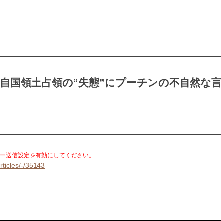
自国領土占領の“失態”にプーチンの不自然な
。
ー送信設定を有効にしてください。
rticles/-/35143