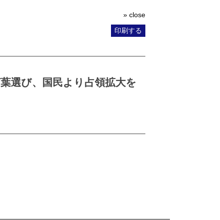
» close
印刷する
言葉選び、国民より占領拡大を