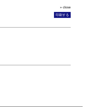
» close
印刷する