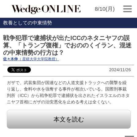
8/10(月)
教養としての中東情勢
戦争犯罪で逮捕状が出たICCのネタニヤフの誤
算、「トランプ復権」でおののくイラン、混迷
の中東情勢の行方は？
佐々木伸
（ 星槎大学大学院教授）
2024/11/26
ガザで、武装集団が国連などの人道支援トラックへの襲撃を繰
り返し、食料や水を強奪する事件が相次いでいる。国際刑事裁
判所（ICC）から戦争犯罪で逮捕状を出されたイスラエルのネタ
ニヤフ首相にガザの治安悪化を止める考えは全くない。
本文を読む