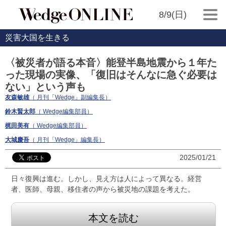
8/9(日)
災害大国を生きる
〈被災者が語る本音〉能登半島地震から１年た
った現場の実像、「復旧はそんなに急ぐ必要は
ない」という声も
友森敏雄
（ 月刊「Wedge」副編集長）
鈴木賢太郎
（ Wedge編集部員）
梶田美有
（ Wedge編集部員）
大城慶吾
（ 月刊「Wedge」編集長）
2025/01/21
日々復興は進む。しかし、見え方は人によって異なる。経営
者、医師、母親、移住者の声から被災地の課題を考えた。
本文を読む