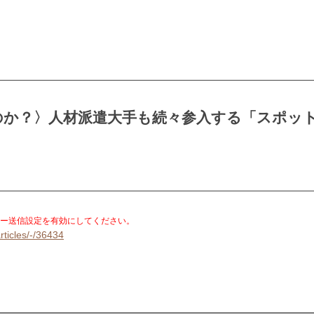
のか？〉人材派遣大手も続々参入する「スポッ
。
ー送信設定を有効にしてください。
rticles/-/36434