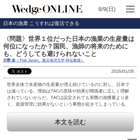
8/9(日)
日本の漁業 こうすれば復活できる
〈問題〉世界１位だった日本の漁業の生産量は
何位になったか？国民、漁師の将来のために
も、どうしても避けられないこと
片野 歩
（ Fisk Japan、東京海洋大学 特任教授）
2025/01/28
世界全体で水産物の生産量が増え続けているのに対し、日本で
は減っている。理由はTACの意味や効果が関係者に正しく理解
されていないからだ。TACは設定されても実際の漁獲量より多
く、資源管理に効果がないという事態が起きてしまっている。
本文を読む