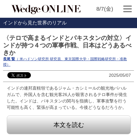
8/7(金)
インドから見た世界のリアル
〈テロで高まるインドとパキスタンの対立〉イ
ンドが持つ４つの軍事作戦、日本はどうあるべ
きか
長尾 賢
（ 米ハドソン研究所 研究員、東京国際大学・国際戦略研究所・准教
授）
2025/05/07
インドの連邦直轄領であるジャム・カシミールの観光地パハル
ガムで、外国人を含む観光客26人が殺害されるテロ事件が発生
した。インドは、パキスタンの関与を指摘し、軍事攻撃を行う
可能性も高く、緊張が高まっている。今後どうなるだろうか。
本文を読む