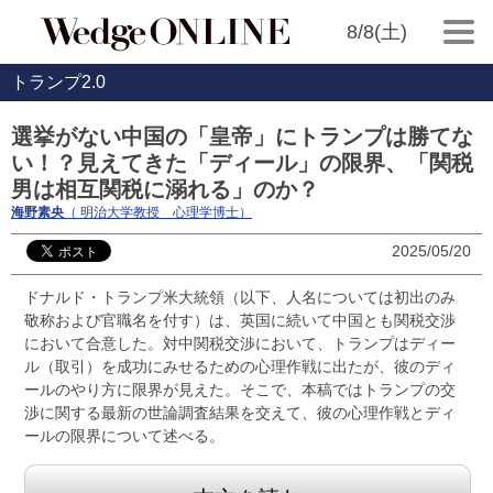
8/8(土)
トランプ2.0
選挙がない中国の「皇帝」にトランプは勝てな
い！？見えてきた「ディール」の限界、「関税
男は相互関税に溺れる」のか？
海野素央
（ 明治大学教授 心理学博士）
2025/05/20
ドナルド・トランプ米大統領（以下、人名については初出のみ
敬称および官職名を付す）は、英国に続いて中国とも関税交渉
において合意した。対中関税交渉において、トランプはディー
ル（取引）を成功にみせるための心理作戦に出たが、彼のディ
ールのやり方に限界が見えた。そこで、本稿ではトランプの交
渉に関する最新の世論調査結果を交えて、彼の心理作戦とディ
ールの限界について述べる。