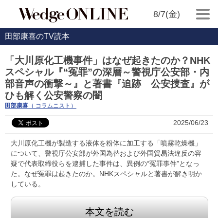
8/7(金)
田部康喜のTV読本
「大川原化工機事件」はなぜ起きたのか？NHK
スペシャル『“冤罪”の深層～警視庁公安部・内
部音声の衝撃～』と著書『追跡 公安捜査』が
ひも解く公安警察の闇
田部康喜
（ コラムニスト）
2025/06/23
大川原化工機が製造する液体を粉体に加工する「噴霧乾燥機」
について、警視庁公安部が外国為替および外国貿易法違反の容
疑で代表取締役らを逮捕した事件は、異例の“冤罪事件”となっ
た。なぜ冤罪は起きたのか。NHKスペシャルと著書が解き明か
している。
本文を読む