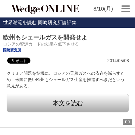
8/10(月)
世界潮流を読む 岡崎研究所論評集
欧州もシェールガスを開発せよ
ロシアの資源カードの効果を低下させる
岡崎研究所
2014/05/08
クリミア問題を契機に、ロシアの天然ガスへの依存を減らすた
め、米国に倣い欧州もシェールガス生産を推進すべきだという
意見がある。
本文を読む
PR