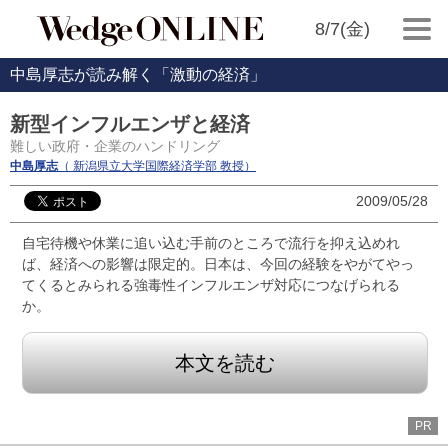
8/7(金)
中島厚志が読み解く「激動の経済」
新型インフルエンザと経済
難しい政府・企業のハンドリング
中島厚志
（ 新潟県立大学国際経済学部 教授）
2009/05/28
自宅待機や休業に追い込む手前のところで流行を抑え込めれ
ば、経済への影響は限定的。日本は、今回の経験をやがてやっ
てくるとみられる強毒性インフルエンザ対応につなげられる
か。
本文を読む
PR