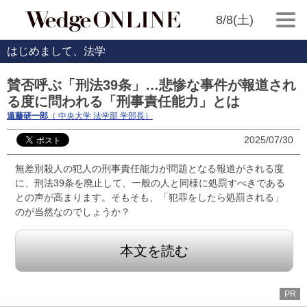
8/8(土)
はじめまして、法学
賛否呼ぶ「刑法39条」…悲惨な事件が報道され
る度に問われる「刑事責任能力」とは
遠藤研一郎
（ 中央大学 法学部 学部長）
2025/07/30
無差別殺人の犯人の刑事責任能力が問題となる報道がされる度
に、刑法39条を廃止して、一般の人と同様に処罰すべきである
との声が高まります。そもそも、「犯罪をしたら処罰される」
のが当然なのでしょうか？
本文を読む
PR