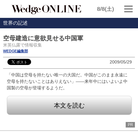
8/8(土)
世界の記述
空母建造に意欲見せる中国軍
米英仏露で情報収集
WEDGE編集部
2009/05/29
「中国は空母を持たない唯一の大国だ。中国がこのまま永遠に
空母を持たないことはありえない」――来年中にはいよいよ中
国製の空母が登場するようだ。
本文を読む
PR