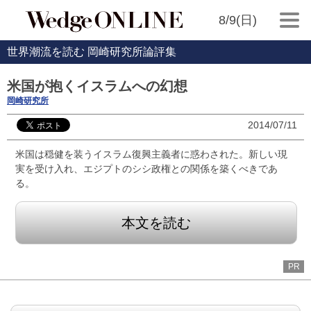
8/9(日)
世界潮流を読む 岡崎研究所論評集
米国が抱くイスラムへの幻想
岡崎研究所
2014/07/11
米国は穏健を装うイスラム復興主義者に惑わされた。新しい現
実を受け入れ、エジプトのシシ政権との関係を築くべきであ
る。
本文を読む
PR