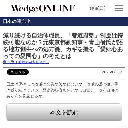
8/9(日)
日本の縮充化
減り続ける自治体職員、「都道府県」制度は持
続可能なのか？元東京都副知事・青山佾氏が語
る地方創生への処方箋、カギを握る「愛郷心あ
っての愛国心」の考えとは
青山 佾
（ 明治大学名誉教授）
2026/04/12
国土の保持には地域の充実が欠かせないが、地域支援の担い手
は減り続けている。歴史的転換点をいかに自覚し、地方自治の
あり方を見直せるか。
本文を読む