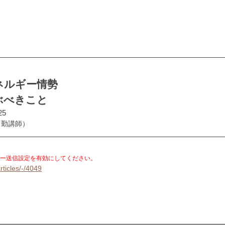
ネルギー情勢
ぶべきこと
25
常勤講師）
。
ー送信設定を有効にしてください。
rticles/-/4049