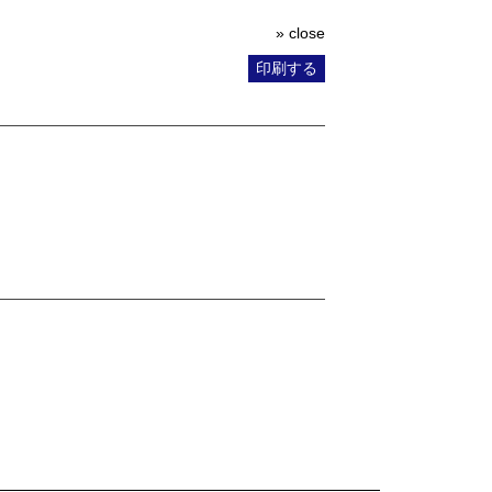
» close
印刷する