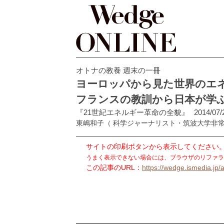
オトナの教養 週末の一冊
ヨーロッパから見た世界のエ
フランスの教訓から日本が学
『21世紀エネルギー革命の全貌』
2014/07/
東嶋和子
（ 科学ジャーナリスト・筑波大学非
サイトの印刷ボタンから表示してください
うまく表示できない場合には、ブラウザのリファラ
この記事のURL：
https://wedge.ismedia.jp/a