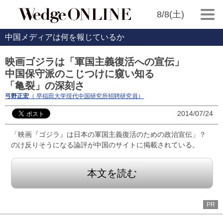
8/8(土)
中国メディアは何を報じているか
映画ゴジラは「軍国主義復活への宣伝」
中国保守派のこじつけに窺い知る
「亀裂」の深刻さ
弓野正宏
（ 早稲田大学現代中国研究所招聘研究員）
2014/07/24
「映画『ゴジラ』は日本の軍国主義復活のための政治宣伝」？
のけ反りそうになる論評が中国のサイトに掲載されている。
本文を読む
PR