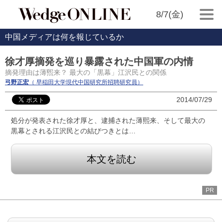
8/7(金)
中国メディアは何を報じているか
徐才厚摘発を巡り暴露された中国軍の内情
摘発理由は薄煕来？ 最大の「黒幕」江沢民との関係
弓野正宏
（ 早稲田大学現代中国研究所招聘研究員）
2014/07/29
処分が発表された徐才厚と、逮捕された薄熙来、そして最大の
黒幕とされる江沢民との結びつきとは…
本文を読む
PR