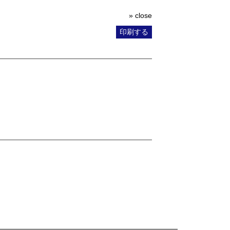
» close
印刷する