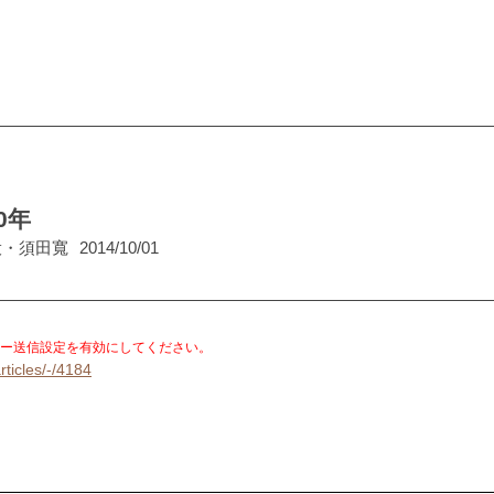
0年
役・須田寬
2014/10/01
。
ー送信設定を有効にしてください。
rticles/-/4184