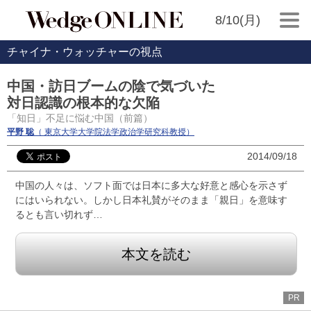
8/10(月)
チャイナ・ウォッチャーの視点
中国・訪日ブームの陰で気づいた
対日認識の根本的な欠陥
「知日」不足に悩む中国（前篇）
平野 聡
（ 東京大学大学院法学政治学研究科教授）
2014/09/18
中国の人々は、ソフト面では日本に多大な好意と感心を示さず
にはいられない。しかし日本礼賛がそのまま「親日」を意味す
るとも言い切れず…
本文を読む
PR