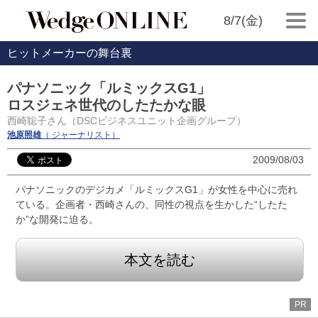
8/7(金)
ヒットメーカーの舞台裏
パナソニック「ルミックスG1」
ロスジェネ世代のしたたかな眼
西崎聡子さん（DSCビジネスユニット企画グループ）
池原照雄
（ ジャーナリスト）
2009/08/03
パナソニックのデジカメ「ルミックスG1」が女性を中心に売れ
ている。企画者・西崎さんの、同性の視点を生かした“したた
か”な開発に迫る。
本文を読む
PR