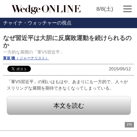
8/8(土)
チャイナ・ウォッチャーの視点
なぜ習近平は大胆に反腐敗運動を続けられるの
か
一方的な展開の「軍VS習近平」
富坂 聰
（ ジャーナリスト）
2015/05/12
「軍VS習近平」の戦いはもはや、あまりにも一方的で、人々が
スリリングな展開を期待できなくなってしまっている。
本文を読む
PR