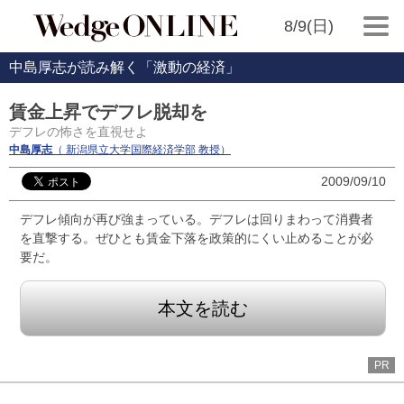
8/9(日)
中島厚志が読み解く「激動の経済」
賃金上昇でデフレ脱却を
デフレの怖さを直視せよ
中島厚志
（ 新潟県立大学国際経済学部 教授）
2009/09/10
デフレ傾向が再び強まっている。デフレは回りまわって消費者
を直撃する。ぜひとも賃金下落を政策的にくい止めることが必
要だ。
本文を読む
PR