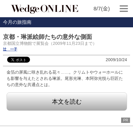
8/7(金)
今月の旅指南
京都・琳派絵師たちの意外な側面
京都国立博物館で展覧会（2009年11月23日まで）
辻 一子
2009/10/24
金箔の屏風に咲き乱れる花々……。クリムトやウォーホールに
も影響を与えたとされる琳派。尾形光琳、本阿弥光悦ら巨匠た
ちの意外な共通点とは。
本文を読む
PR