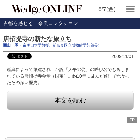
8/7(金)
古都を感じる 奈良コレクション
唐招提寺の新たな旅立ち
西山 厚
（ 帝塚山大学教授、前奈良国立博物館学芸部長）
2009/11/01
鑑真によって創建され、小説「天平の甍」の呼び名でも親しま
れている唐招提寺金堂（国宝）。約10年に及んだ修理でわかっ
たその深い歴史。
本文を読む
PR