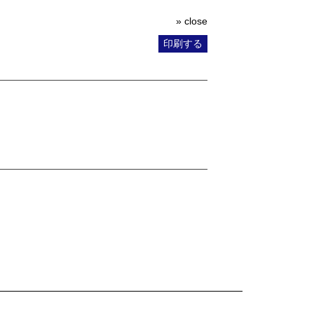
» close
印刷する