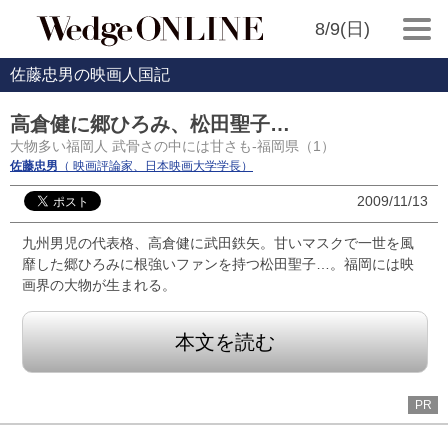
8/9(日)
佐藤忠男の映画人国記
高倉健に郷ひろみ、松田聖子…
大物多い福岡人 武骨さの中には甘さも-福岡県（1）
佐藤忠男
（ 映画評論家、日本映画大学学長）
2009/11/13
九州男児の代表格、高倉健に武田鉄矢。甘いマスクで一世を風
靡した郷ひろみに根強いファンを持つ松田聖子…。福岡には映
画界の大物が生まれる。
本文を読む
PR