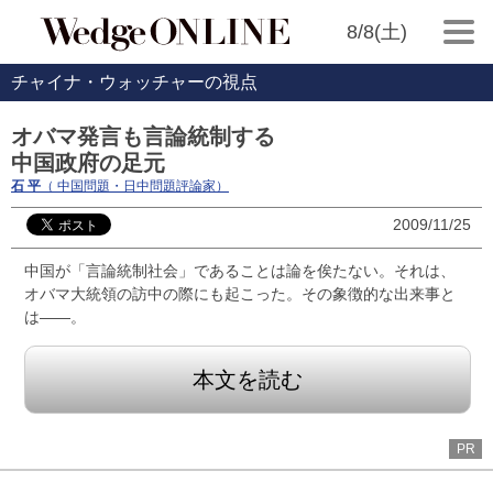
8/8(土)
チャイナ・ウォッチャーの視点
オバマ発言も言論統制する
中国政府の足元
石 平
（ 中国問題・日中問題評論家）
2009/11/25
中国が「言論統制社会」であることは論を俟たない。それは、
オバマ大統領の訪中の際にも起こった。その象徴的な出来事と
は――。
本文を読む
PR