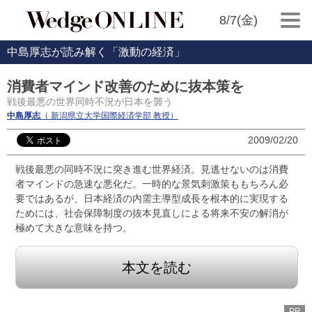
8/7(金)
中島厚志が読み解く「激動の経済」
消費者マインド改善のために抜本策を
戦後最悪の世界同時不況が日本を襲う
中島厚志
（ 新潟県立大学国際経済学部 教授）
2009/02/20
戦後最悪の同時不況に突き進む世界経済。見逃せないのは消費
者マインドの急速な悪化だ。一時的な景気刺激策ももちろん必
要ではあるが、日本経済の内需主導型成長を根本的に実現する
ためには、社会保障制度の抜本見直しによる将来不安の解消が
極めて大きな意味を持つ。
本文を読む
PR