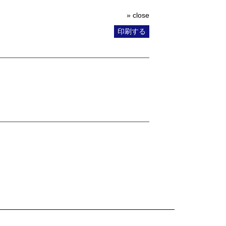
» close
印刷する