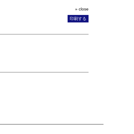
» close
印刷する