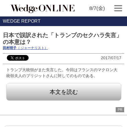
8/7(金)
WEDGE REPORT
日本で誤訳された「トランプのセクハラ失言」
の本意は？
田村明子
（ ジャーナリスト）
2017/07/17
トランプ大統領がまた失言した。今回はフランスのマクロン大
統領夫人のブリジットさんに対してのものである。
本文を読む
PR