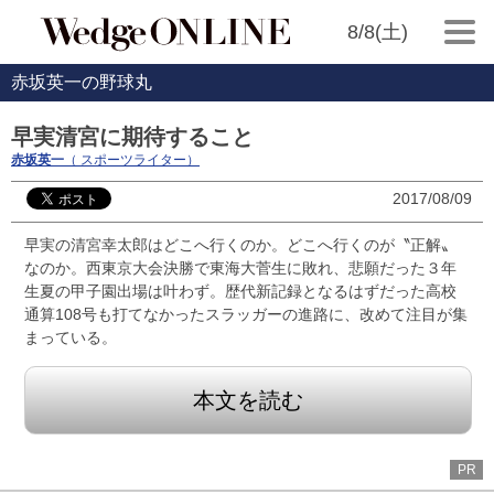
8/8(土)
赤坂英一の野球丸
早実清宮に期待すること
赤坂英一
（ スポーツライター）
2017/08/09
早実の清宮幸太郎はどこへ行くのか。どこへ行くのが〝正解〟
なのか。西東京大会決勝で東海大菅生に敗れ、悲願だった３年
生夏の甲子園出場は叶わず。歴代新記録となるはずだった高校
通算108号も打てなかったスラッガーの進路に、改めて注目が集
まっている。
本文を読む
PR