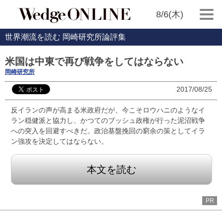
8/6(木)
世界潮流を読む 岡崎研究所論評集
米国は中東で再び戦争をしてはならない
岡崎研究所
2017/08/25
反イランの声が高まる米政府だが、今こそロウハニのようなイ
ラン穏健派と協力し、かつてのブッシュ政権が行った泥沼戦争
への突入を回避すべきだ。政治基盤挽回の窮余の策としてイラ
ン強攻を決定してはならない。
本文を読む
PR