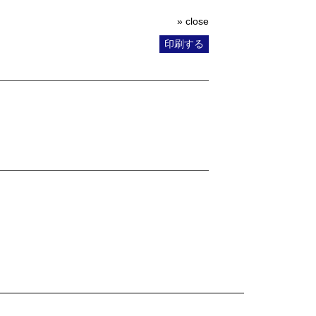
» close
印刷する