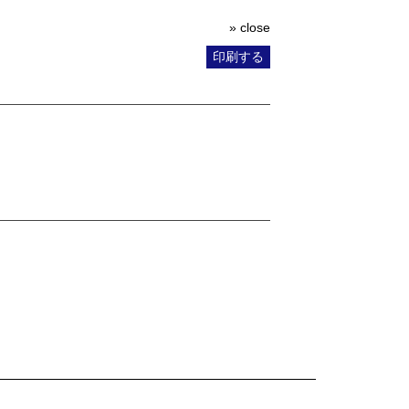
» close
印刷する