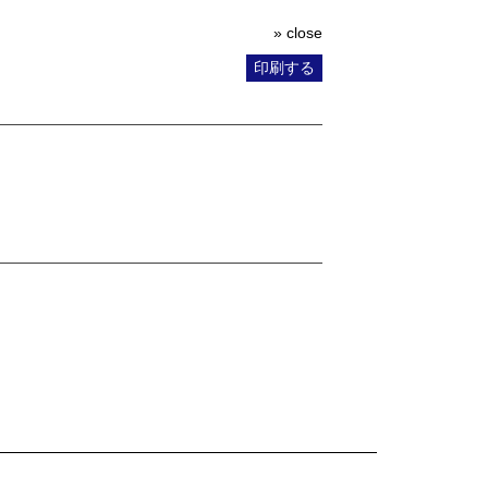
» close
印刷する