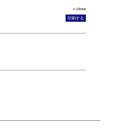
» close
印刷する