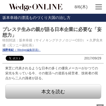
8/6(木)
坂本幸雄の漂流ものづくり大国の治し方
プレステ生みの親が語る日本企業に必要な「妄
想力」
特別対談：坂本幸雄（サイノキングテクノロジーCEO） × 久夛良木
健（元ソニー副社長）
浅野有紀
（ Wedge編集部員）
2017/09/29
東芝に代表されるような日本の多くの優良メーカーがかつての
栄光を失っている今、その復活への道筋を経営者、技術者の視
点から二人の識者が語る。
本文を読む