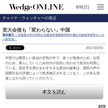
8/9(日)
チャイナ・ウォッチャーの視点
党大会後も「変わらない」中国
西本紫乃
（ 北海道大学大学院公共政策学連携研究部付属公共政策学研究センタ
ー研究員）
2017/10/31
中国では重苦しい政治の空気の中で、各々が保身のため、出世
のため、暮らしていくため自分の目的に合わせて政治を利用し
ている。習近平主席がまわす大きな政治の歯車は、国民の声や
国際社会の評価によって軌道修正されることなく、この先も加
速しながら回っていくのだろう。
本文を読む
PR