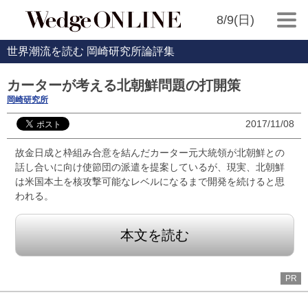
8/9(日)
世界潮流を読む 岡崎研究所論評集
カーターが考える北朝鮮問題の打開策
岡崎研究所
2017/11/08
故金日成と枠組み合意を結んだカーター元大統領が北朝鮮との
話し合いに向け使節団の派遣を提案しているが、現実、北朝鮮
は米国本土を核攻撃可能なレベルになるまで開発を続けると思
われる。
本文を読む
PR