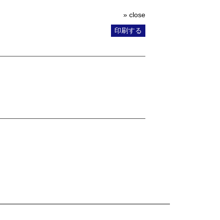
» close
印刷する