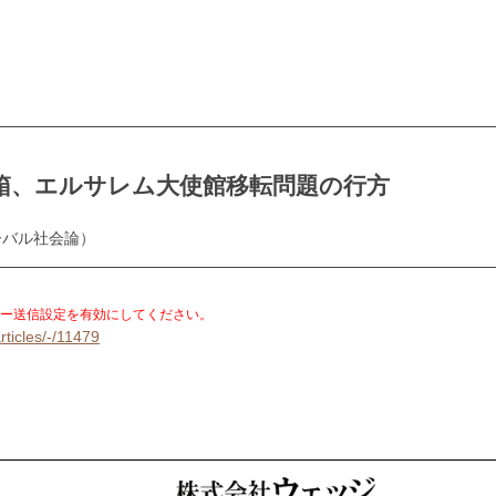
箱、エルサレム大使館移転問題の行方
ーバル社会論）
。
ー送信設定を有効にしてください。
rticles/-/11479