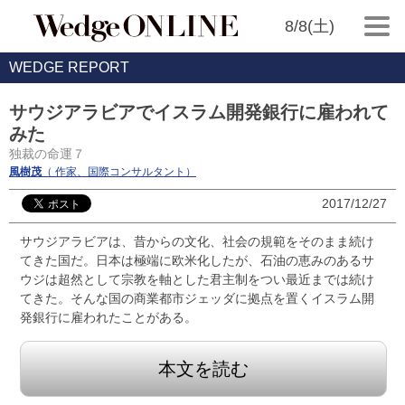
8/8(土)
WEDGE REPORT
サウジアラビアでイスラム開発銀行に雇われて
みた
独裁の命運７
風樹茂
（ 作家、国際コンサルタント）
2017/12/27
サウジアラビアは、昔からの文化、社会の規範をそのまま続け
てきた国だ。日本は極端に欧米化したが、石油の恵みのあるサ
ウジは超然として宗教を軸とした君主制をつい最近までは続け
てきた。そんな国の商業都市ジェッダに拠点を置くイスラム開
発銀行に雇われたことがある。
本文を読む