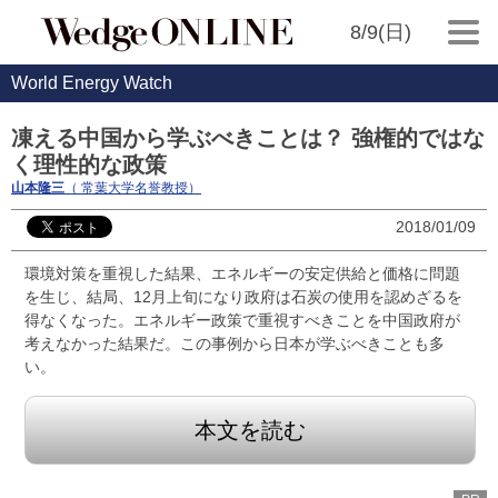
8/9(日)
World Energy Watch
凍える中国から学ぶべきことは？ 強権的ではな
く理性的な政策
山本隆三
（ 常葉大学名誉教授）
2018/01/09
環境対策を重視した結果、エネルギーの安定供給と価格に問題
を生じ、結局、12月上旬になり政府は石炭の使用を認めざるを
得なくなった。エネルギー政策で重視すべきことを中国政府が
考えなかった結果だ。この事例から日本が学ぶべきことも多
い。
本文を読む