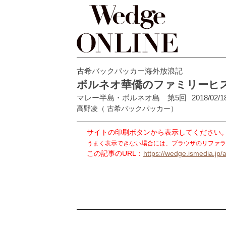
古希バックパッカー海外放浪記
ボルネオ華僑のファミリーヒス
マレー半島・ボルネオ島 第5回
2018/02/1
高野凌
（ 古希バックパッカー）
サイトの印刷ボタンから表示してください
うまく表示できない場合には、ブラウザのリファラ
この記事のURL：
https://wedge.ismedia.jp/a