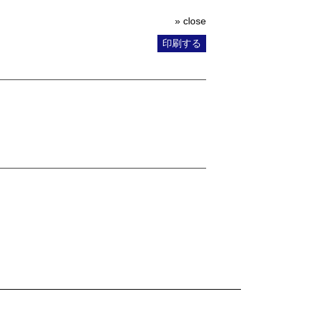
» close
印刷する