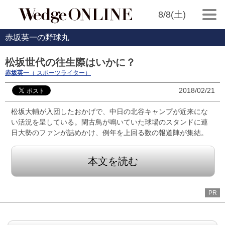
8/8(土)
赤坂英一の野球丸
松坂世代の往生際はいかに？
赤坂英一
（ スポーツライター）
2018/02/21
松坂大輔が入団したおかげで、中日の北谷キャンプが近来にな
い活況を呈している。閑古鳥が鳴いていた球場のスタンドに連
日大勢のファンが詰めかけ、例年を上回る数の報道陣が集結。
本文を読む
PR